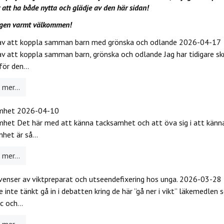
att ha både nytta och glädje av den här sidan!
igen varmt välkommen!
 av att koppla samman barn med grönska och odlande
2026-04-17
av att koppla samman barn, grönska och odlande Jag har tidigare sk
för den...
mer...
mhet
2026-04-10
het Det här med att känna tacksamhet och att öva sig i att känn
het är så...
mer...
enser av viktpreparat och utseendefixering hos unga.
2026-03-28
e inte tänkt gå in i debatten kring de här ”gå ner i vikt” läkemedlen
 och...