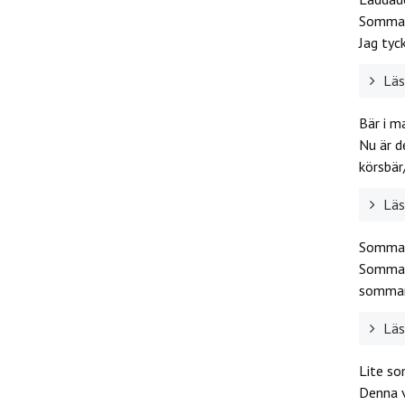
Sommare
Jag tyc
Läs 
Bär i m
Nu är d
körsbär/
Läs 
Sommard
Sommard
sommard
Läs 
Lite s
Denna v