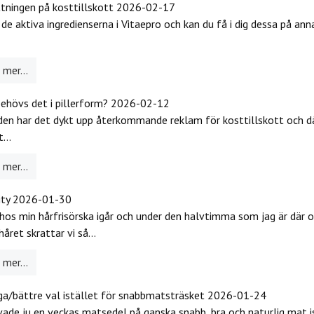
tningen på kosttillskott
2026-02-17
r de aktiva ingredienserna i Vitaepro och kan du få i dig dessa på ann
mer...
behövs det i pillerform?
2026-02-12
iden har det dykt upp återkommande reklam för kosttillskott och d
...
mer...
ity
2026-01-30
 hos min hårfrisörska igår och under den halvtimma som jag är där 
året skrattar vi så...
mer...
ga/bättre val istället för snabbmatsträsket
2026-01-24
ade ju en veckas matsedel på ganska snabb, bra och naturlig mat i