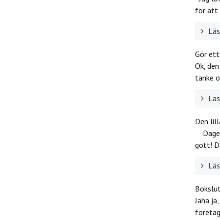
för att 
Läs 
Gör et
Ok, den
tanke o
Läs 
Den lil
Dagens
gott! D
Läs 
Bokslut
Jaha ja
företag,