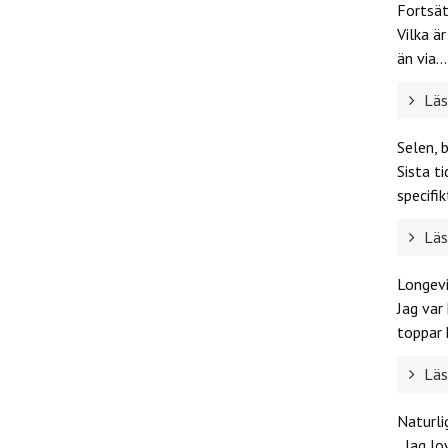
Fortsät
Vilka ä
än via...
Läs 
Selen, 
Sista t
specifikt
Läs 
Longev
Jag var
toppar h
Läs 
Naturli
Jag lov