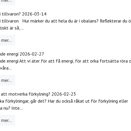
mer...
i tillvaron?
2026-03-14
i tillvaron Hur märker du att hela du är i obalans? Reflekterar du 
iskt är så,...
mer...
nde energi
2026-02-27
de energi Att vi äter för att få energi, för att orka fortsätta röra 
våra...
mer...
 att motverka förkylning?
2026-02-23
a förkylningar, går det? Har du också råkat ut för förkylning eller
a nu? Inte...
mer...