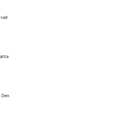
 vad
sätta
. Den