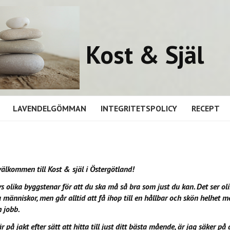
Kost & Själ
LAVENDELGÖMMAN
INTEGRITETSPOLICY
RECEPT
älkommen till Kost & själ i Östergötland!
s olika byggstenar för att du ska må så bra som just du kan. Det ser oli
a människor, men går alltid att få ihop till en hållbar och skön helhet me
h jobb.
 på jakt efter sätt att hitta till just ditt bästa mående, är jag säker på 