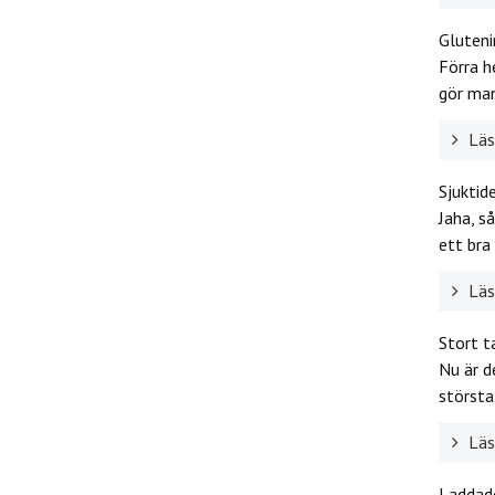
Gluteni
Förra h
gör man
Läs 
Sjuktid
Jaha, så
ett bra 
Läs 
Stort t
Nu är d
största.
Läs 
Laddade