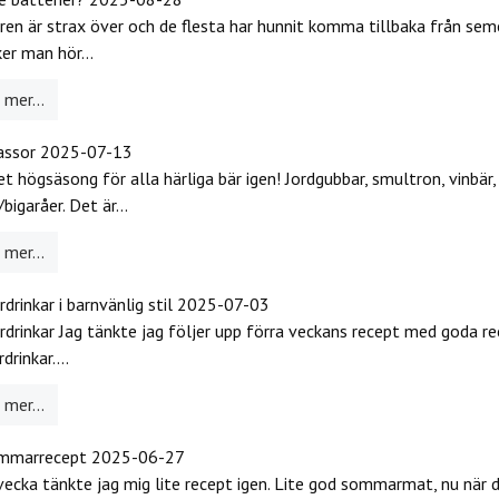
n är strax över och de flesta har hunnit komma tillbaka från sem
ker man hör...
mer...
assor
2025-07-13
et högsäsong för alla härliga bär igen! Jordgubbar, smultron, vinbär,
bigaråer. Det är...
mer...
rinkar i barnvänlig stil
2025-07-03
rinkar Jag tänkte jag följer upp förra veckans recept med goda re
rinkar....
mer...
ommarrecept
2025-06-27
ecka tänkte jag mig lite recept igen. Lite god sommarmat, nu när 