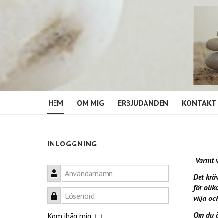
HEM
OM MIG
ERBJUDANDEN
KONTAKT
INLOGGNING
Varmt v
Användarnamn
Det kräv
för olik
Lösenord
vilja oc
Om du är
Kom ihåg mig