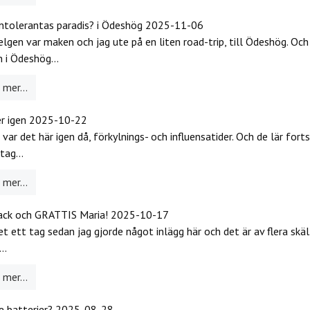
ntolerantas paradis? i Ödeshög
2025-11-06
elgen var maken och jag ute på en liten road-trip, till Ödeshög. Och
 i Ödeshög...
mer...
er igen
2025-10-22
 var det här igen då, förkylnings- och influensatider. Och de lär fort
tag...
mer...
ack och GRATTIS Maria!
2025-10-17
et ett tag sedan jag gjorde något inlägg här och det är av flera skäl
..
mer...
 batterier?
2025-08-28