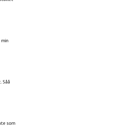
å min
. Såå
inte som