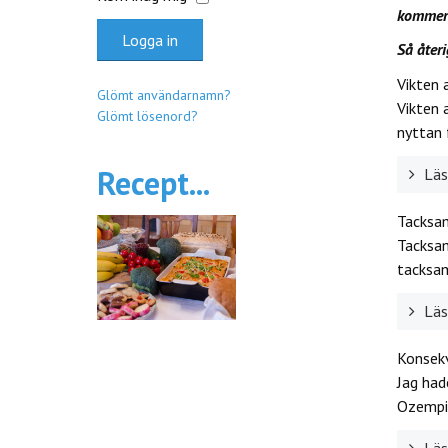
kommer 
Logga in
Så åter
Vikten
Glömt användarnamn?
Vikten 
Glömt lösenord?
nyttan 
Recept...
Läs 
Tacksa
Tacksam
tacksam
Läs 
Konsekv
Jag had
Ozempic