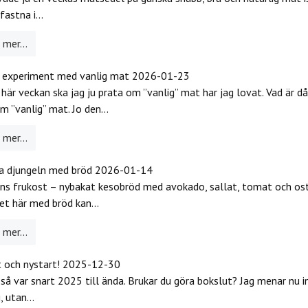
fastna i...
mer...
t experiment med vanlig mat
2026-01-23
 här veckan ska jag ju prata om ”vanlig” mat har jag lovat. Vad är d
m ”vanlig” mat. Jo den...
mer...
la djungeln med bröd
2026-01-14
 frukost – nybakat kesobröd med avokado, sallat, tomat och ost
et här med bröd kan...
mer...
 och nystart!
2025-12-30
, så var snart 2025 till ända. Brukar du göra bokslut? Jag menar nu 
 utan...