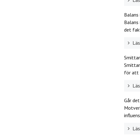
Läs 
Balans 
Balans 
det fakt
Läs 
Smitta
Smittan
för att 
Läs 
Går det
Motverk
influens
Läs 