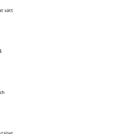
at sätt
å
och
stället