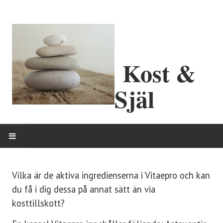
Kost &
Själ
HEM
Vilka är de aktiva ingredienserna i Vitaepro och kan
OM MIG
du få i dig dessa på annat sätt än via
kosttillskott?
ERBJUDANDEN