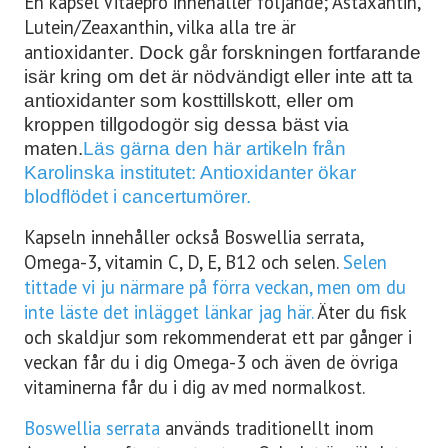
En kapsel Vitaepro innehåller följande; Astaxantin,
KONTAKT
Lutein/Zeaxanthin, vilka alla tre är
antioxidanter
. Dock går forskningen fortfarande
LAVENDELGÖMMAN
isär kring om det är nödvändigt eller inte att ta
antioxidanter som kosttillskott, eller om
INTEGRITETSPOLICY
kroppen tillgodogör sig dessa bäst via
maten.
Läs gärna den här artikeln från
Karolinska institutet: Antioxidanter ökar
RECEPT
blodflödet i cancertumörer.
MINA BÖCKER
Kapseln innehåller också Boswellia serrata,
Omega-3, vitamin C, D, E, B12 och selen.
Selen
INLOGGNING
tittade vi ju närmare på förra veckan, men om du
inte läste det inlägget länkar jag här.
Äter du fisk
och skaldjur som rekommenderat ett par gånger i
veckan får du i dig Omega-3 och även de övriga
vitaminerna får du i dig av med normalkost.
Boswellia serrata
används traditionellt inom