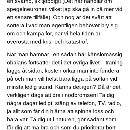
en svamp, skitjobbigt! (Det här handlar om
spegelneuroner, vilket jag ska gå in på mer vid
ett senare tillfälle). Och nog är det svårt att
sortera i vad man egentligen behöver bry sig
om och kämpa för, när vi hela tiden är
överösta med kris- och katastrof.
När man hamnar i en sådan här känslomässig
obalans fortsätter det i det övriga livet – träning
läggs åt sidan, kosten orkar man inte fundera
på och man vill helst bara ligga på soffan vid
minsta ledig stund. Känns det igen? Då är det
verkligen dags att dra i nödbromsen! Ta dig
några dagar ledigt, stäng av telefon, TV, radio,
ja allt som får din hjärna att spinna loss och
bara var. Ta dig ut i naturen, gör sådant som
får dig att må bra och som du prioriterar bort