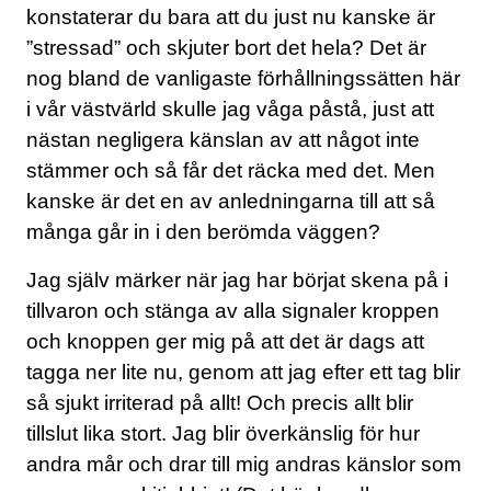
konstaterar du bara att du just nu kanske är
KONTAKT
”stressad” och skjuter bort det hela? Det är
nog bland de vanligaste förhållningssätten här
LAVENDELGÖMMAN
i vår västvärld skulle jag våga påstå, just att
INTEGRITETSPOLICY
nästan negligera känslan av att något inte
stämmer och så får det räcka med det. Men
RECEPT
kanske är det en av anledningarna till att så
många går in i den berömda väggen?
MINA BÖCKER
Jag själv märker när jag har börjat skena på i
tillvaron och stänga av alla signaler kroppen
INLOGGNING
och knoppen ger mig på att det är dags att
tagga ner lite nu, genom att jag efter ett tag blir
så sjukt irriterad på allt! Och precis allt blir
tillslut lika stort. Jag blir överkänslig för hur
andra mår och drar till mig andras känslor som