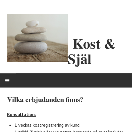
Kost &
Själ
HEM
Vilka erbjudanden finns?
OM MIG
Konsultation:
ERBJUDANDEN
1 veckas kostregistrering av kund