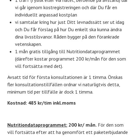
1 träff (fysisk eller via nätet, beroende på avstånd) där
KONTAKT
vi går igenom kostregistreringen och där Du får en
individuellt anpassad kostplan
vi samtalar kring hur just Ditt levnadssätt ser ut idag
LAVENDELGÖMMAN
och Du får förslag på hur Du enkelt ska kunna ändra
dina livsstilsvanor. Råden bygger på den förankrade
INTEGRITETSPOLICY
vetenskapen.
1 mån gratis tillgång till Nutritiondataprogrammet
RECEPT
(därefter kostar programmet 200 kr/mån för den som
vill fortsätta med det).
MINA BÖCKER
Avsatt tid för första konsultationen är 1 timma. Önskas
fler konsultationstillfällen ordnar vi naturligtvis detta,
INLOGGNING
minimum tid per tillfälle är dock 1 timma.
Kostnad: 485 kr/tim inkl.moms
Nutritiondataprogrammet:
200 kr/ mån.
För den som
vill fortsätta efter att ha genomfört ett paketerbjudande