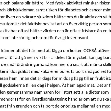
r och balans blir bättre. Med fysisk aktivitet minskar risken
 och kärlsjukdomar, samt risken för diabetes och cancer min
rar även en svårare sjukdom bättre om du är aktiv och väl
ssutom är det faktiskt bevisat att en överviktig person som
t aktiv har oftast bättre värden och är oftast friskare än en 
 som inte rör sig och som för övrigt lever osunt.
känner att det här med att lägga om kosten OCKSÅ utöver 
ra för att gå ner i vikt blir alldeles för mycket, kan jag bar
r de små förändringarna så kommer du snart att märka skill
ftermiddagsfikat med kaka eller bulle, ta bort smågodiset fö
esan hem innan det är dags för middag (lägg till en frukt istä
ll godsakerna till en dag i helgen. Ät hemlagad mat. Det är f
 den gemensamma nämnaren för i stort sett alla dieter som
enderas för en livsstilsomläggning handlar om att du ska 
mat från grunden och ta bort de onödiga mellanmålen med