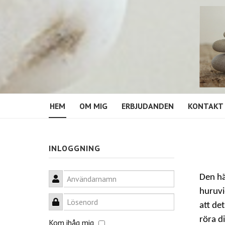
HEM
OM MIG
ERBJUDANDEN
KONTAKT
INLOGGNING
Den hä
Användarnamn
huruvid
Lösenord
att det
röra d
Kom ihåg mig