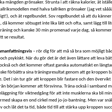
ka mängden grönsaker. Strunta i att räkna kalorier, ät iställ
 tallriksmodellen med halva tallriken grönsaker (jag vet sååå
igt!), och ät regelbundet. Sov regelbundet så att du känner
, då kommer sötsuget inte lika lätt och ofta, samt lägg till lit
träning och kanske 30 min promenad varje dag, så kommer
tt se resultat.
mmanfattningsvis
– rör dig för att må så bra som möjligt bå
 och psykiskt. När du gör det är det även lättare att leva bät
 också och det kommer oftast ganska automatiskt en längta
nske förbättra sina träningsresultat genom att ge kroppen b
e. Det i sin tur gör att kroppen blir fastare och den övervikt
rån början kommer att försvinna. Träna också i samband 
läggning för viktnedgång för att inte musklerna ska bli mi
rmed skapa en ond cirkel med jo-jo-bantning. Men var snä
lv och låt det ta tid, både tid till att stärka upp kroppen succ