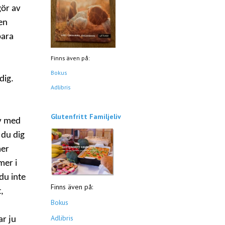
gör av
en
bara
Finns även på:
Bokus
dig.
Adlibris
Glutenfritt Familjeliv
av med
 du dig
mer
mer i
du inte
Finns även på:
,
Bokus
Adlibris
ar ju