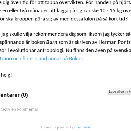
 dig även tid för att tappa övervikten. För handen på hjärt
te en eller två månader att lägga på sig kanske 10 - 15 kg öve
för ska kroppen göra sig av med dessa kilon på så kort tid?
 jag skulle vilja rekommendera dig som liksom jag tycker s
 spännande är boken
Burn
som är skriven av Herman Pontz
sor i evolutionär antropologi. Nu finns den även på svensk
Bränn
och finns bland annat på Bokus.
 helg!
Lägg till en ny
ntarer (
0
)
Comments powered by
CComment