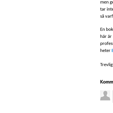
men ge
tar in
så var
En bok
här är
profes
heter
Trevlig
Komme