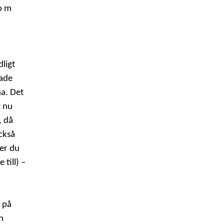
 o m
ligt
rade
na. Det
t nu
, då
ckså
ger du
 till) –
 på
h