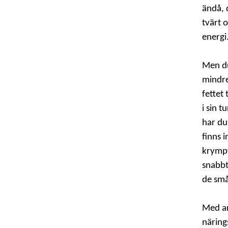
ändå, 
tvärt 
energi
Men du
mindre
fettet 
i sin 
har du
finns 
krympt
snabbt 
de små
Med an
näring