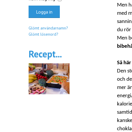
Men ha
Logga in
med me
sannin
Glömt användarnamn?
du rör
Glömt lösenord?
Men bö
bibehå
Recept...
Så här
Den st
och de
mer än
energi
kalori
samtidi
kanske
chokla