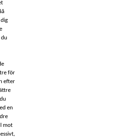
et
åå
 dig
e
 du
de
tre för
n efter
ättre
 du
med en
ndre
ll mot
essivt,