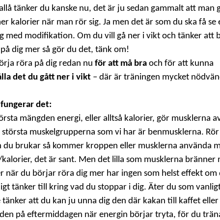
llå tänker du kanske nu, det är ju sedan gammalt att man 
r kalorier när man rör sig. Ja men det är som du ska få se 
g med modifikation. Om du vill gå ner i vikt och tänker att 
 på dig mer så gör du det, tänk om!
rja röra på dig redan nu
för att må bra
och för att kunna
lla det du gått ner i vikt
– där är träningen mycket nödvän
 fungerar det:
örsta mängden energi, eller alltså kalorier, gör musklerna 
 största muskelgrupperna som vi har är benmusklerna. Rör
 du brukar så kommer kroppen eller musklerna använda 
/kalorier, det är sant. Men det lilla som musklerna bränner 
er när du börjar röra dig mer har ingen som helst effekt om 
gt tänker till kring vad du stoppar i dig. Äter du som vanligt
 tänker att du kan ju unna dig den där kakan till kaffet eller
den på eftermiddagen när energin börjar tryta, för du trän