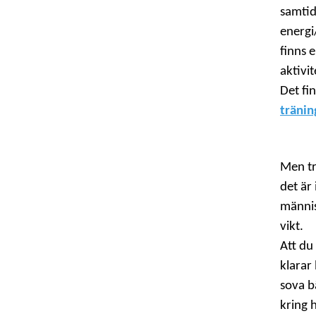
samtid
energi
finns 
aktivi
Det fi
tränin
Men tr
det är 
männis
vikt.
Att du
klarar
sova b
kring 