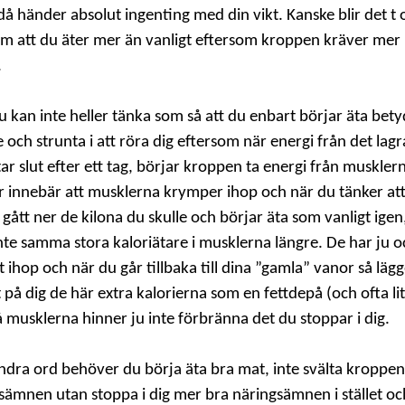
då händer absolut ingenting med din vikt. Kanske blir det t
om att du äter mer än vanligt eftersom kroppen kräver mer
.
 kan inte heller tänka som så att du enbart börjar äta betyd
 och strunta i att röra dig eftersom när energi från det lag
tar slut efter ett tag, börjar kroppen ta energi från muskler
tur innebär att musklerna krymper ihop och när du tänker at
 gått ner de kilona du skulle och börjar äta som vanligt igen
inte samma stora kaloriätare i musklerna längre. De har ju o
 ihop och när du går tillbaka till dina ”gamla” vanor så läg
på dig de här extra kalorierna som en fettdepå (och ofta lite
 musklerna hinner ju inte förbränna det du stoppar i dig.
dra ord behöver du börja äta bra mat, inte svälta kroppen
sämnen utan stoppa i dig mer bra näringsämnen i stället oc