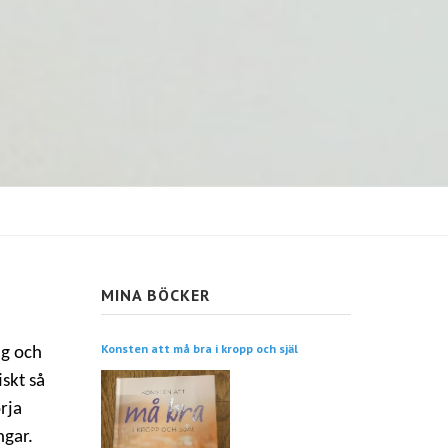
MINA BÖCKER
Konsten att må bra i kropp och själ
ng och
iskt så
örja
ngar.