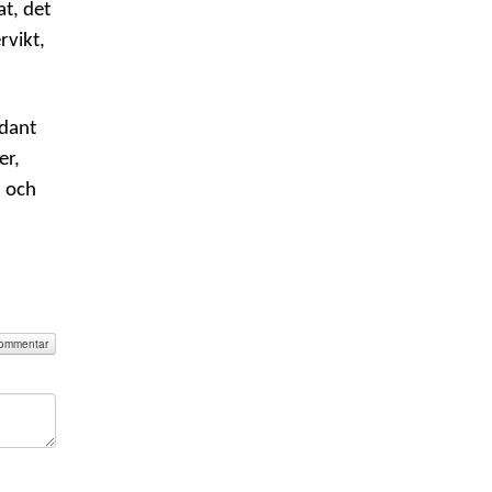
at, det
rvikt,
ådant
er,
a och
 kommentar