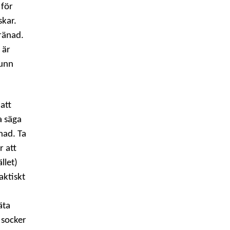
 för
skar.
tränad.
 är
tunn
att
a säga
nad. Ta
r att
llet)
aktiskt
äta
 socker