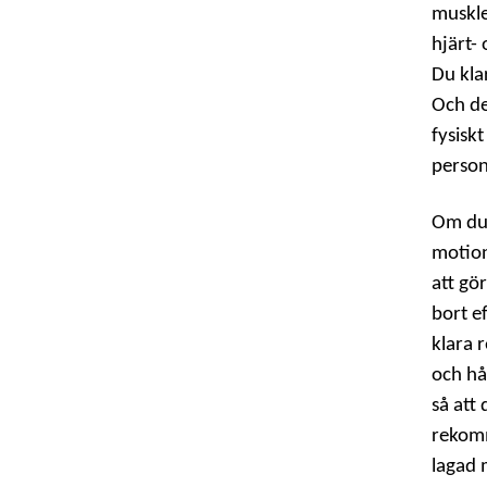
muskle
hjärt-
Du kla
Och de
fysisk
person
Om du 
motione
att gö
bort e
klara r
och hå
så att
rekomm
lagad 