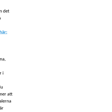
n det
a
här:
na,
 i
du
mer att
alerna
är