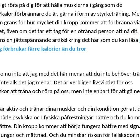
igt röra på dig för att hålla musklerna i gång som de
/kaloriförbrännare de är, gärna i form av styrketräning. Me
en gräns för hur mycket din kropp kommer att förbränna vi
tet, även om det tar ett tag för en otränad person att nå dit.
nns en jättespännande artikel kring det här som du kan läsa
g förbrukar färre kalorier än du tror
o nu inte att jag med det här menar att du inte behöver trä
inte alls det jag menar. Det är verkligen livsviktigt för oss
kor att träna och röra på oss, men inte enbart för att gå ner
 är aktiv och tränar dina muskler och din kondition gör att 
 både psykiska och fysiska påfrestningar bättre och du kom
ättre. Din kropp kommer att börja fungera bättre med sign
hunger och mättnad. Och du minskar risken för fallskador n