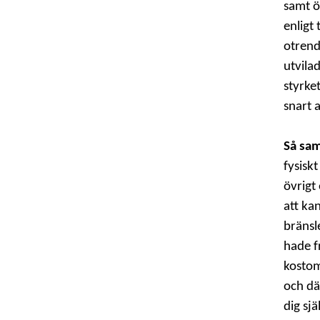
samt ö
enligt
otrend
utvilad
styrke
snart a
Så sa
fysiskt
övrigt
att ka
bränsl
hade f
kostom
och dä
dig sjä