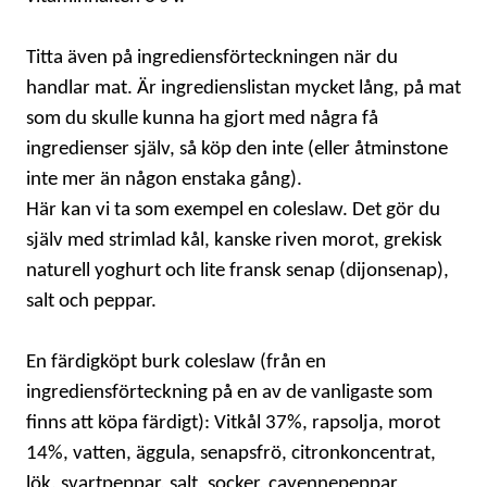
Titta även på ingrediensförteckningen när du
handlar mat. Är ingredienslistan mycket lång, på mat
som du skulle kunna ha gjort med några få
ingredienser själv, så köp den inte (eller åtminstone
inte mer än någon enstaka gång).
Här kan vi ta som exempel en coleslaw. Det gör du
själv med strimlad kål, kanske riven morot, grekisk
naturell yoghurt och lite fransk senap (dijonsenap),
salt och peppar.
En färdigköpt burk coleslaw (från en
ingrediensförteckning på en av de vanligaste som
finns att köpa färdigt):
Vitkål 37%, rapsolja, morot
14%, vatten,
äggula, senapsfrö
, citronkoncentrat,
lök, svartpeppar, salt, socker, cayennepeppar,