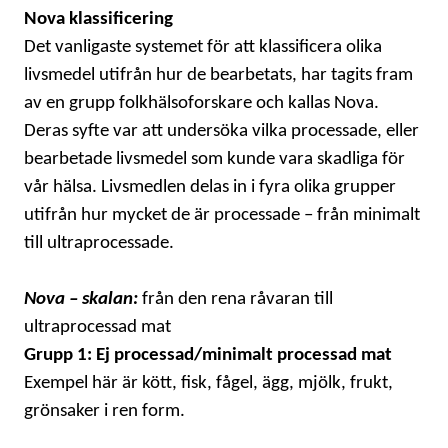
Nova klassificering
KONTAKT
Det vanligaste systemet för att klassificera olika
LAVENDELGÖMMAN
livsmedel utifrån hur de bearbetats, har tagits fram
av en grupp folkhälsoforskare och kallas Nova.
INTEGRITETSPOLICY
Deras syfte var att undersöka vilka processade, eller
bearbetade livsmedel som kunde vara skadliga för
RECEPT
vår hälsa. Livsmedlen delas in i fyra olika grupper
utifrån hur mycket de är processade – från minimalt
MINA BÖCKER
till ultraprocessade.
INLOGGNING
Nova – skalan:
från den rena råvaran till
ultraprocessad mat
Grupp 1: Ej processad/minimalt processad mat
Exempel här är kött, fisk, fågel, ägg, mjölk, frukt,
grönsaker i ren form.