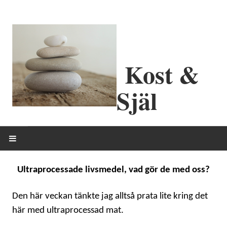
Kost &
Själ
HEM
Ultraprocessade livsmedel, vad gör de med oss?
OM MIG
Den här veckan tänkte jag alltså prata lite kring det
här med ultraprocessad mat.
ERBJUDANDEN