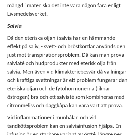
mängd i maten ska det inte vara någon fara enligt
Livsmedelsverket.
Salvia
Då den eteriska oljan i salvia har en hämmande
effekt på saliv, - svett- och bröstkörtlar används den
just mot transpirationsproblem. Då kan man prova
salviaté och hudprodukter med eterisk olja från
salvia. Men även vid klimakteriebesvär då vallningar
och kraftiga svettningar är ett problem fungerar den
eteriska oljan och de fytohormonerna (liknar
östrogen) bra och ett salviaté som kombineras med
citronmeliss och daggkåpa kan vara värt att prova.
Vid inflammationer i munhålan och vid
tandköttsproblem kan en salviainfusion hjälpa. En
infusion är en starkare variant av örtté, längre ner