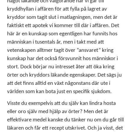
något läkande och välgörande när vi går till
kryddhyllan i affären för att fylla på lagret av
kryddor som tagit slut i matlagningen, men det är
faktiskt ett apotek vi kommer till där i affären. Det
här är en kunskap som egentligen har funnits hos
människan i tusentals år, men i takt med att
vetenskapen alltmer tagit över ”ansvaret” kring
kunskap har det också försvunnit hos människor i
stort. Dock börjar nu intresset åter att öka kring
örter och kryddors läkande egenskaper. Det sägs ju
att det finns alltid en växt någonstans där ute i
världen som kan bota just en specifik sjukdom.
Visste du exempelvis att du själv kan lindra hosta
eller oro själv med hjälp av örter? Men det är
effektivare medel kanske du tänker nu om du går till
läkaren och får ett recept utskrivet. Och ja visst, det