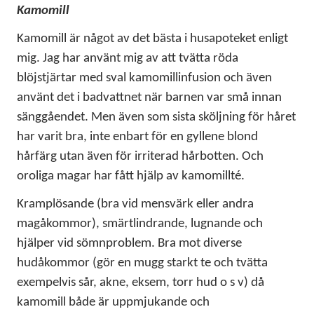
Kamomill
Kamomill är något av det bästa i husapoteket enligt
mig. Jag har använt mig av att tvätta röda
blöjstjärtar med sval kamomillinfusion och även
använt det i badvattnet när barnen var små innan
sänggåendet. Men även som sista sköljning för håret
har varit bra, inte enbart för en gyllene blond
hårfärg utan även för irriterad hårbotten. Och
oroliga magar har fått hjälp av kamomillté.
Kramplösande (bra vid mensvärk eller andra
magåkommor), smärtlindrande, lugnande och
hjälper vid sömnproblem. Bra mot diverse
hudåkommor (gör en mugg starkt te och tvätta
exempelvis sår, akne, eksem, torr hud o s v) då
kamomill både är uppmjukande och