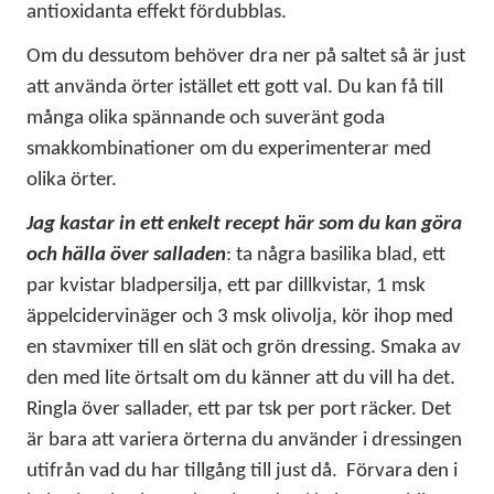
antioxidanta effekt fördubblas.
Om du dessutom behöver dra ner på saltet så är just
att använda örter istället ett gott val. Du kan få till
många olika spännande och suveränt goda
smakkombinationer om du experimenterar med
olika örter.
Jag kastar in ett enkelt recept här som du kan göra
och hälla över salladen
: ta några basilika blad, ett
par kvistar bladpersilja, ett par dillkvistar, 1 msk
äppelcidervinäger och 3 msk olivolja, kör ihop med
en stavmixer till en slät och grön dressing. Smaka av
den med lite örtsalt om du känner att du vill ha det.
Ringla över sallader, ett par tsk per port räcker. Det
är bara att variera örterna du använder i dressingen
utifrån vad du har tillgång till just då. Förvara den i