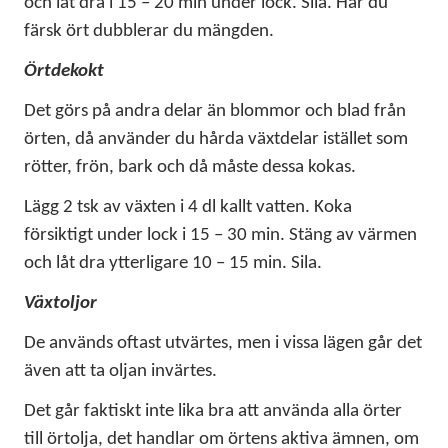
och låt dra i 15 – 20 min under lock. Sila. Har du
färsk ört dubblerar du mängden.
Örtdekokt
Det görs på andra delar än blommor och blad från
örten, då använder du hårda växtdelar istället som
rötter, frön, bark och då måste dessa kokas.
Lägg 2 tsk av växten i 4 dl kallt vatten. Koka
försiktigt under lock i 15 – 30 min. Stäng av värmen
och låt dra ytterligare 10 – 15 min. Sila.
Växtoljor
De används oftast utvärtes, men i vissa lägen går det
även att ta oljan invärtes.
Det går faktiskt inte lika bra att använda alla örter
till örtolja, det handlar om örtens aktiva ämnen, om