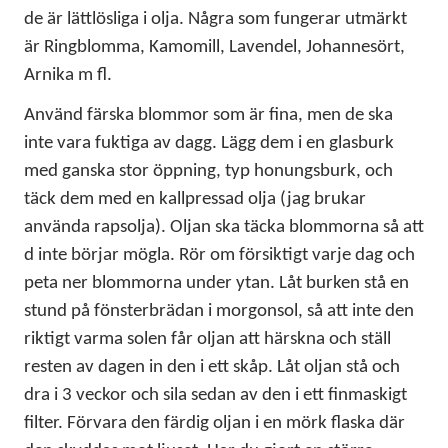
de är lättlösliga i olja. Några som fungerar utmärkt
är Ringblomma, Kamomill, Lavendel, Johannesört,
Arnika m fl.
Använd färska blommor som är fina, men de ska
inte vara fuktiga av dagg. Lägg dem i en glasburk
med ganska stor öppning, typ honungsburk, och
täck dem med en kallpressad olja (jag brukar
använda rapsolja). Oljan ska täcka blommorna så att
d inte börjar mögla. Rör om försiktigt varje dag och
peta ner blommorna under ytan. Låt burken stå en
stund på fönsterbrädan i morgonsol, så att inte den
riktigt varma solen får oljan att härskna och ställ
resten av dagen in den i ett skåp. Låt oljan stå och
dra i 3 veckor och sila sedan av den i ett finmaskigt
filter. Förvara den färdig oljan i en mörk flaska där