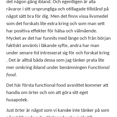
det någon gång ibland. Och egentligen är alla
KONTAKT
råvaror i sitt ursprungliga och otillagade tillstånd på
något sätt bra för dig. Men det finns vissa livsmedel
LAVENDELGÖMMAN
som det forskats lite extra kring och som man sett
har positiva effekter för hälsa och välmående.
INTEGRITETSPOLICY
Mycket av det har funnits med länge och från början
RECEPT
faktiskt använts i läkande syfte, andra har man
under senare tid intresserat sig för och forskat kring
. Det är alltså båda dessa
som jag tänker prata lite
MINA BÖCKER
mer omkring ibland under benämningen
Functional
INLOGGNING
food.
Det här första functional food avsnittet kommer att
handla om örter och om att göra sitt eget
husapotek.
Just örter är något som vi kanske inte tänker på som