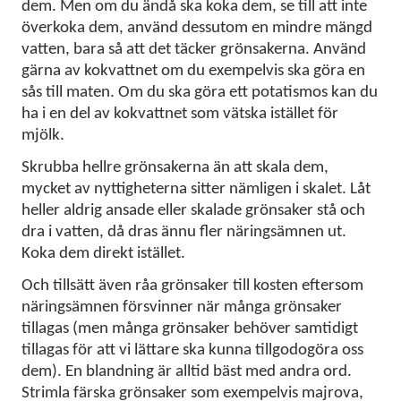
dem. Men om du ändå ska koka dem, se till att inte
KONTAKT
överkoka dem, använd dessutom en mindre mängd
vatten, bara så att det täcker grönsakerna. Använd
LAVENDELGÖMMAN
gärna av kokvattnet om du exempelvis ska göra en
sås till maten. Om du ska göra ett potatismos kan du
INTEGRITETSPOLICY
ha i en del av kokvattnet som vätska istället för
mjölk.
RECEPT
Skrubba hellre grönsakerna än att skala dem,
mycket av nyttigheterna sitter nämligen i skalet. Låt
MINA BÖCKER
heller aldrig ansade eller skalade grönsaker stå och
dra i vatten, då dras ännu fler näringsämnen ut.
INLOGGNING
Koka dem direkt istället.
Och tillsätt även råa grönsaker till kosten eftersom
näringsämnen försvinner när många grönsaker
tillagas (men många grönsaker behöver samtidigt
tillagas för att vi lättare ska kunna tillgodogöra oss
dem). En blandning är alltid bäst med andra ord.
Strimla färska grönsaker som exempelvis majrova,