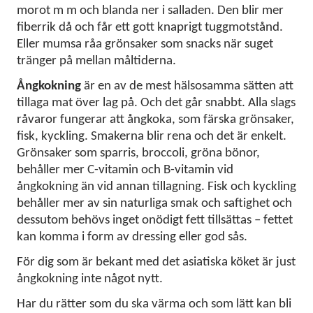
morot m m och blanda ner i salladen. Den blir mer
fiberrik då och får ett gott knaprigt tuggmotstånd.
Eller mumsa råa grönsaker som snacks när suget
tränger på mellan måltiderna.
Ångkokning
är en av de mest hälsosamma sätten att
tillaga mat över lag på. Och det går snabbt. Alla slags
råvaror fungerar att ångkoka, som färska grönsaker,
fisk, kyckling. Smakerna blir rena och det är enkelt.
Grönsaker som sparris, broccoli, gröna bönor,
behåller mer C-vitamin och B-vitamin vid
ångkokning än vid annan tillagning. Fisk och kyckling
behåller mer av sin naturliga smak och saftighet och
dessutom behövs inget onödigt fett tillsättas – fettet
kan komma i form av dressing eller god sås.
För dig som är bekant med det asiatiska köket är just
ångkokning inte något nytt.
Har du rätter som du ska värma och som lätt kan bli