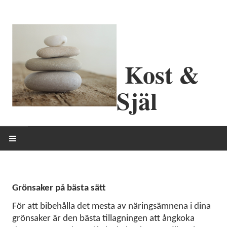
Kost &
Själ
HEM
OM MIG
Grönsaker på bästa sätt
För att bibehålla det mesta av näringsämnena i dina
ERBJUDANDEN
grönsaker är den bästa tillagningen att ångkoka