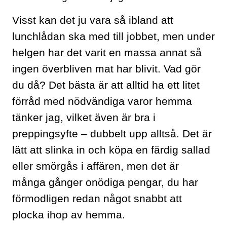
KONTAKT
Visst kan det ju vara så ibland att
lunchlådan ska med till jobbet, men under
LAVENDELGÖMMAN
helgen har det varit en massa annat så
INTEGRITETSPOLICY
ingen överbliven mat har blivit. Vad gör
du då? Det bästa är att alltid ha ett litet
RECEPT
förråd med nödvändiga varor hemma
tänker jag, vilket även är bra i
MINA BÖCKER
preppingsyfte – dubbelt upp alltså. Det är
INLOGGNING
lätt att slinka in och köpa en färdig sallad
eller smörgås i affären, men det är
många gånger onödiga pengar, du har
förmodligen redan något snabbt att
plocka ihop av hemma.