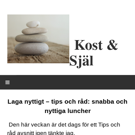
Kost &
Själ
HEM
Laga nyttigt – tips och råd: snabba och
nyttiga luncher
OM MIG
Den här veckan är det dags för ett Tips och
ERBJUDANDEN
råd avsnitt igen tänkte jag.