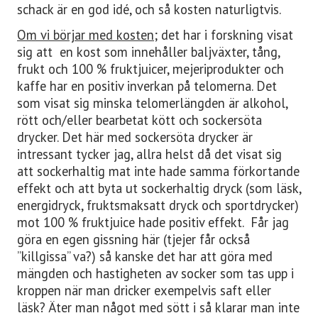
schack är en god idé, och så kosten naturligtvis.
Om vi börjar med kosten
; det har i forskning visat
sig att
en kost som innehåller baljväxter, tång,
frukt och 100 % fruktjuicer, mejeriprodukter och
kaffe har en positiv inverkan på telomerna. Det
som visat sig minska telomerlängden är alkohol,
rött och/eller bearbetat kött och sockersöta
drycker. Det här med sockersöta drycker är
intressant tycker jag, allra helst då det visat sig
att sockerhaltig mat inte hade samma förkortande
effekt och att byta ut sockerhaltig dryck (som läsk,
energidryck, fruktsmaksatt dryck och sportdrycker)
mot 100 % fruktjuice hade positiv effekt.
Får jag
göra en egen gissning här (tjejer får också
”killgissa” va?) så kanske det har att göra med
mängden och hastigheten av socker som tas upp i
kroppen när man dricker exempelvis saft eller
läsk? Äter man något med sött i så klarar man inte