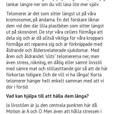
länkar längre ner om du vill läsa lite mer själv.
KONTAKT
Telomerer är det som sitter längst ut på våra
LAVENDELGÖMMAN
kromosomer, på ändarna. En del forskare liknar
dem vid den där lilla plastbiten som sitter längst
ut på skosnöret. De styr våra cellers förmåga att
INTEGRITETSPOLICY
dela sig och är då alltså viktiga för våra kroppars
förmåga att reparera sig och är förknippade med
RECEPT
åldrande och åldersrelaterade sjukdomar
Med
.
åren och åldrandet ”slits” telomererna ner, men
MINA BÖCKER
även stress, rökning, en dålig eller sämre livsstil
med sämre mat och stillasittande gör så att de här
INLOGGNING
förkortas tidigare. Och de vill vi ha långa! Korta
telomerer hänger helt enkelt samman med att vi
dör i förtid.
Vad kan hjälpa till att hålla dem långa?
Ja livsstilen är ju den centrala punkten här då.
Motion är A och O. Men även att hålla stressen i