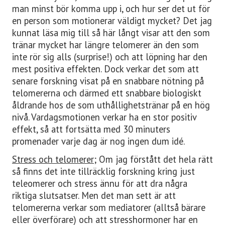
man minst bör komma upp i, och hur ser det ut för
en person som motionerar väldigt mycket? Det jag
kunnat läsa mig till så här långt visar att den som
tränar mycket har längre telomerer än den som
inte rör sig alls (surprise!) och att löpning har den
mest positiva effekten. Dock verkar det som att
senare forskning visat på en snabbare nötning på
telomererna och därmed ett snabbare biologiskt
åldrande hos de som uthållighetstränar på en hög
nivå. Vardagsmotionen verkar ha en stor positiv
effekt, så att fortsätta med 30 minuters
promenader varje dag är nog ingen dum idé.
Stress och telomerer;
Om jag förstått det hela rätt
så finns det inte tillräcklig forskning kring just
teleomerer och stress ännu för att dra några
riktiga slutsatser. Men det man sett är att
telomererna verkar som mediatorer (alltså bärare
eller överförare) och att stresshormoner har en