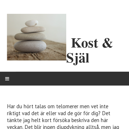
Kost &
Själ
HEM
Har du hört talas om telomerer men vet inte
OM MIG
riktigt vad det är eller vad de gör för dig? Det
tänkte jag helt kort försöka beskriva den här
ERBJUDANDEN
veckan. Det blir ingen djupdykning alltså, men jag