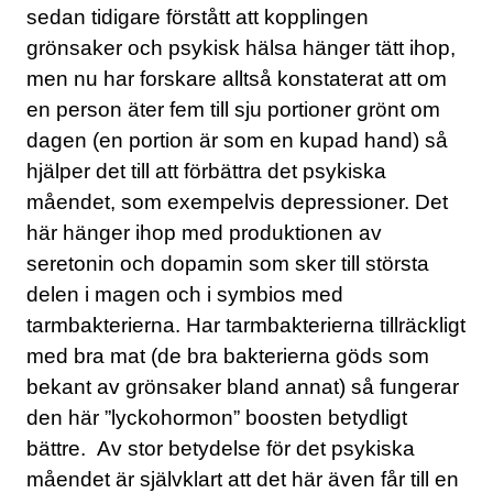
sedan tidigare förstått att kopplingen
KONTAKT
grönsaker och psykisk hälsa hänger tätt ihop,
men nu har forskare alltså konstaterat att om
LAVENDELGÖMMAN
en person äter fem till sju portioner grönt om
INTEGRITETSPOLICY
dagen (en portion är som en kupad hand) så
hjälper det till att förbättra det psykiska
RECEPT
måendet, som exempelvis depressioner. Det
här hänger ihop med produktionen av
MINA BÖCKER
seretonin och dopamin som sker till största
delen i magen och i symbios med
INLOGGNING
tarmbakterierna. Har tarmbakterierna tillräckligt
med bra mat (de bra bakterierna göds som
bekant av grönsaker bland annat) så fungerar
den här ”lyckohormon” boosten betydligt
bättre. Av stor betydelse för det psykiska
måendet är självklart att det här även får till en