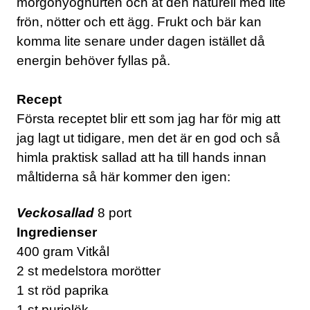
morgonyoghurten och ät den naturell med lite
frön, nötter och ett ägg. Frukt och bär kan
komma lite senare under dagen istället då
energin behöver fyllas på.
Recept
Första receptet blir ett som jag har för mig att
jag lagt ut tidigare, men det är en god och så
himla praktisk sallad att ha till hands innan
måltiderna så här kommer den igen:
Veckosallad
8 port
Ingredienser
400 gram Vitkål
2 st medelstora morötter
1 st röd paprika
1 st purjolök