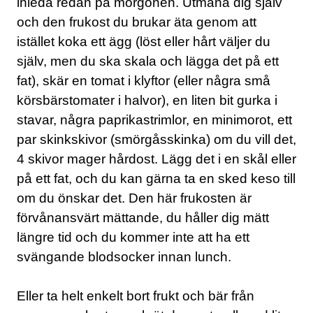
inleda redan på morgonen. Utmana dig själv
och den frukost du brukar äta genom att
istället koka ett ägg (löst eller hårt väljer du
själv, men du ska skala och lägga det på ett
fat), skär en tomat i klyftor (eller några små
körsbärstomater i halvor), en liten bit gurka i
stavar, några paprikastrimlor, en minimorot, ett
par skinkskivor (smörgåsskinka) om du vill det,
4 skivor mager hårdost. Lägg det i en skål eller
på ett fat, och du kan gärna ta en sked keso till
om du önskar det. Den här frukosten är
förvånansvärt mättande, du håller dig mätt
längre tid och du kommer inte att ha ett
svängande blodsocker innan lunch.
Eller ta helt enkelt bort frukt och bär från