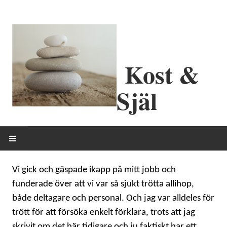
Kost &
Själ
HEM
Vi gick och gäspade ikapp på mitt jobb och
funderade över att vi var så sjukt trötta allihop,
OM MIG
både deltagare och personal. Och jag var alldeles för
trött för att försöka enkelt förklara, trots att jag
ERBJUDANDEN
skrivit om det här tidigare och ju faktiskt har ett