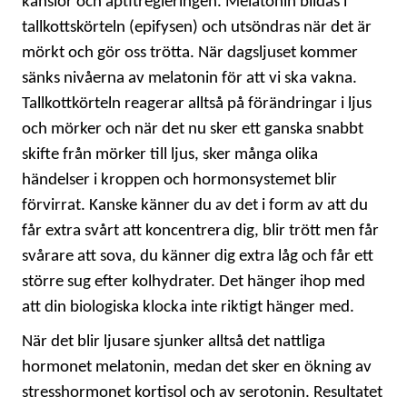
känslor och aptitregleringen. Melatonin bildas i
tallkottskörteln (epifysen) och utsöndras när det är
mörkt och gör oss trötta. När dagsljuset kommer
sänks nivåerna av melatonin för att vi ska vakna.
Tallkottkörteln reagerar alltså på förändringar i ljus
och mörker och när det nu sker ett ganska snabbt
skifte från mörker till ljus, sker många olika
händelser i kroppen och hormonsystemet blir
förvirrat. Kanske känner du av det i form av att du
får extra svårt att koncentrera dig, blir trött men får
svårare att sova, du känner dig extra låg och får ett
större sug efter kolhydrater. Det hänger ihop med
att din biologiska klocka inte riktigt hänger med.
När det blir ljusare sjunker alltså det nattliga
hormonet melatonin, medan det sker en ökning av
stresshormonet kortisol och av serotonin. Resultatet