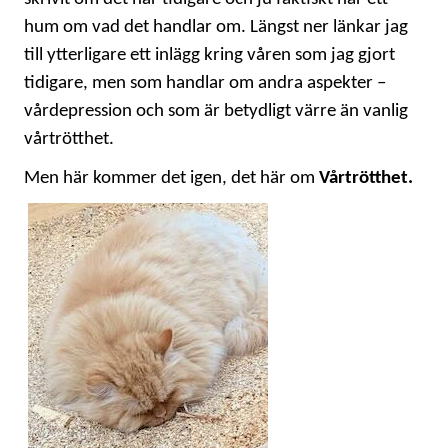
KONTAKT
hum om vad det handlar om. Längst ner länkar jag
till ytterligare ett inlägg kring våren som jag gjort
LAVENDELGÖMMAN
tidigare, men som handlar om andra aspekter –
vårdepression och som är betydligt värre än vanlig
INTEGRITETSPOLICY
vårtrötthet.
RECEPT
Men här kommer det igen, det här om
Vårtrötthet.
MINA BÖCKER
INLOGGNING