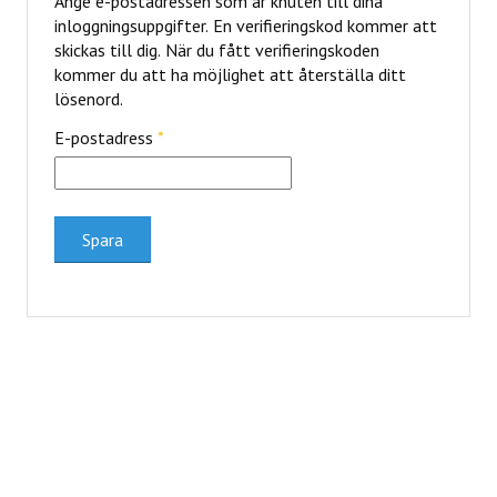
Ange e-postadressen som är knuten till dina
inloggningsuppgifter. En verifieringskod kommer att
ERBJUDANDEN
skickas till dig. När du fått verifieringskoden
kommer du att ha möjlighet att återställa ditt
lösenord.
KONTAKT
E-postadress
*
LAVENDELGÖMMAN
INTEGRITETSPOLICY
Spara
RECEPT
MINA BÖCKER
INLOGGNING