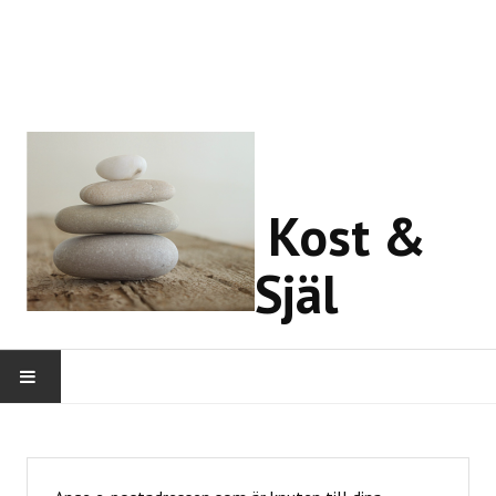
Kost &
Själ
HEM
OM MIG