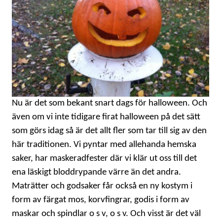
KONTAKT
LAVENDELGÖMMAN
INTEGRITETSPOLICY
RECEPT
Nu är det som bekant snart dags för halloween. Och
MINA BÖCKER
även om vi inte tidigare firat halloween på det sätt
som görs idag så är det allt fler som tar till sig av den
INLOGGNING
här traditionen. Vi pyntar med allehanda hemska
saker, har maskeradfester där vi klär ut oss till det
ena läskigt bloddrypande värre än det andra.
Maträtter och godsaker får också en ny kostym i
form av färgat mos, korvfingrar, godis i form av
maskar och spindlar o s v, o s v. Och visst är det väl