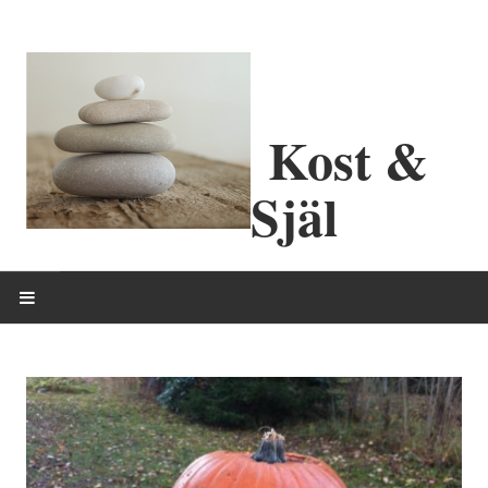
Kost &
Själ
HEM
OM MIG
ERBJUDANDEN