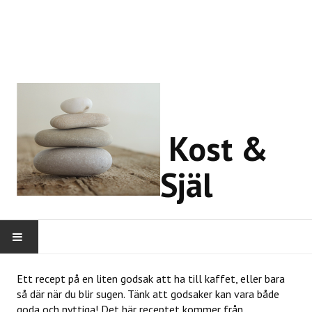
Kost &
Själ
HEM
Ett recept på en liten godsak att ha till kaffet, eller bara
så där när du blir sugen. Tänk att godsaker kan vara både
OM MIG
goda och nyttiga! Det här receptet kommer från