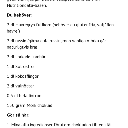
Nutritiondata-basen.
ERBJUDANDEN
Du behöver:
2 dl Havregryn fullkorn (behöver du glutenfria, välj "Ren
KONTAKT
havre")
LAVENDELGÖMMAN
2 dl russin (gärna gula russin, men vanliga mörka går
naturligtvis bra)
INTEGRITETSPOLICY
2 dl torkade tranbär
1 dl Solrosfrö
RECEPT
1 dl kokosflingor
2 dl valnötter
MINA BÖCKER
0,5 dl hela linfrön
INLOGGNING
150 gram Mörk choklad
Gör så här:
1. Mixa alla ingredienser förutom chokladen till en slät