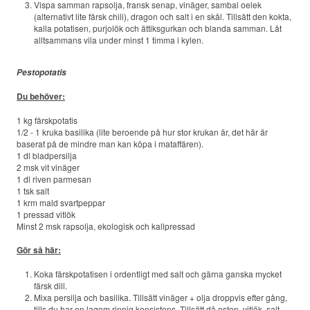
Vispa samman rapsolja, fransk senap, vinäger, sambal oelek
(alternativt lite färsk chili), dragon och salt i en skål. Tillsätt den kokta,
kalla potatisen, purjolök och ättiksgurkan och blanda samman. Låt
alltsammans vila under minst 1 timma i kylen.
Pestopotatis
Du behöver:
1 kg färskpotatis
1/2 - 1 kruka basilika (lite beroende på hur stor krukan är, det här är
baserat på de mindre man kan köpa i mataffären).
1 dl bladpersilja
2 msk vit vinäger
1 dl riven parmesan
1 tsk salt
1 krm mald svartpeppar
1 pressad vitlök
Minst 2 msk rapsolja, ekologisk och kallpressad
Gör så här:
Koka färskpotatisen i ordentligt med salt och gärna ganska mycket
färsk dill.
Mixa persilja och basilika. Tillsätt vinäger + olja droppvis efter gång,
tills du har en lagom rinnig konsistens. Tillsätt då osten, vitlök, salt