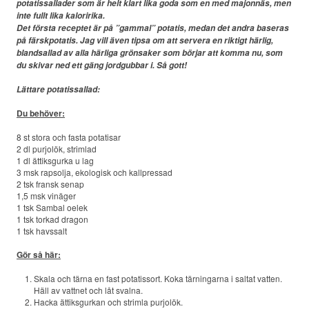
potatissallader som är helt klart lika goda som en med majonnäs, men
inte fullt lika kaloririka.
ERBJUDANDEN
Det första receptet är på ”gammal” potatis, medan det andra baseras
på färskpotatis. Jag vill även tipsa om att servera en riktigt härlig,
blandsallad av alla härliga grönsaker som börjar att komma nu, som
KONTAKT
du skivar ned ett gäng jordgubbar i. Så gott!
Lättare potatissallad:
LAVENDELGÖMMAN
Du behöver:
INTEGRITETSPOLICY
8 st stora och fasta potatisar
2 dl purjolök, strimlad
1 dl ättiksgurka u lag
RECEPT
3 msk rapsolja, ekologisk och kallpressad
2 tsk fransk senap
1,5 msk vinäger
MINA BÖCKER
1 tsk Sambal oelek
1 tsk torkad dragon
1 tsk havssalt
INLOGGNING
Gör så här:
Skala och tärna en fast potatissort. Koka tärningarna i saltat vatten.
Häll av vattnet och låt svalna.
Hacka ättiksgurkan och strimla purjolök.