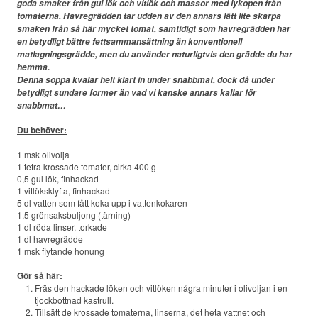
goda smaker från gul lök och vitlök och massor med lykopen från
tomaterna. Havregrädden tar udden av den annars lätt lite skarpa
ERBJUDANDEN
smaken från så här mycket tomat, samtidigt som havregrädden har
en betydligt bättre fettsammansättning än konventionell
matlagningsgrädde, men du använder naturligtvis den grädde du har
KONTAKT
hemma.
Denna soppa kvalar helt klart in under snabbmat, dock då under
betydligt sundare former än vad vi kanske annars kallar för
LAVENDELGÖMMAN
snabbmat…
Du behöver:
INTEGRITETSPOLICY
1 msk olivolja
1 tetra krossade tomater, cirka 400 g
RECEPT
0,5 gul lök, finhackad
1 vitlöksklyfta, finhackad
5 dl vatten som fått koka upp i vattenkokaren
MINA BÖCKER
1,5 grönsaksbuljong (tärning)
1 dl röda linser, torkade
1 dl havregrädde
INLOGGNING
1 msk flytande honung
Gör så här:
Fräs den hackade löken och vitlöken några minuter i olivoljan i en
tjockbottnad kastrull.
Tillsätt de krossade tomaterna, linserna, det heta vattnet och