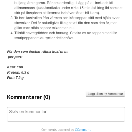
buljongtärningarna. Rör om ordentligt. Lägg på ett lock och låt
alltsammans sjuda/småkoka under cirka 15 min (så lång tid som det
står på linspåsen att linserna behöver för att bli klara).
Ta bort kastrullen från värmen och kör soppan slät med hjälp av en
stavmixer. Det är naturligtvis lika gott att äta den som den är, men
gillar man släta soppor mixar man nu.
Tillsätt havregrädden och honung. Smaka ev av soppan med lite
svartpeppar om du tycker det behövs.
För den som önskar räkna kcal m m,
per port:
Kcal: 180
Protein: 6,3 g
Fett: 7,2 g
Lägg till en ny kommentar
Kommentarer (
0
)
Comments powered by
CComment